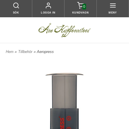
0
SÖK
LOGGA IN
KUNDVAGN
MENY
Hem
»
Tillbehör
» Aeropress