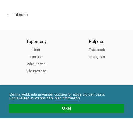
Tillbaka
Toppmeny
Följ oss
Hem
Facebook
Om oss
Instagram
Våra Kaffen
Vår kaffebar
Kundtjänst
Denna webbsida använder cookies för att ge dig den bästa
upplevelsen av webbsidan.
Mer information
Kundtjänst
Okej
Köpvillkor
Mail:
info@arekafferosteri.se
| E-handelslösning från
eValent Group