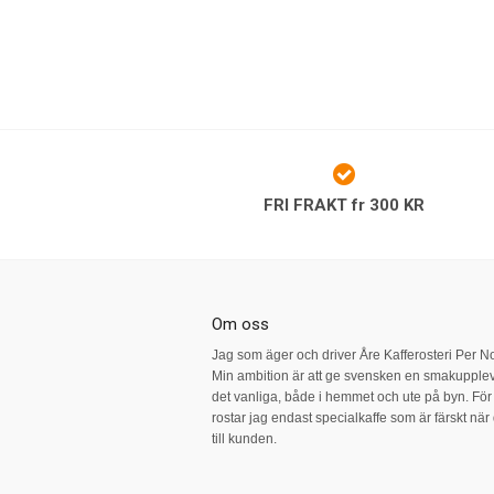
FRI FRAKT fr 300 KR
Om oss
Jag som äger och driver Åre Kafferosteri Per N
Min ambition är att ge svensken en smakupplev
det vanliga, både i hemmet och ute på byn. För a
rostar jag endast specialkaffe som är färskt nä
till kunden.