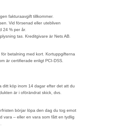
gen fakturaavgift tillkommer.
en. Vid försenad eller utebliven
d 24 % per år.
pplysning tas. Kreditgivare är Nets AB.
 för betalning med kort. Kortuppgifterna
 är certifierade enligt PCI-DSS.
 ditt köp inom 14 dagar efter det att du
dukten är i oförändrat skick, dvs.
erfristen börjar löpa den dag du tog emot
d vara – eller en vara som fått en tydlig
.