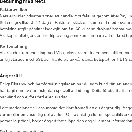
Betalning med Nets
Fakturavillkor
Nets erbjuder privatpersoner att handla mot faktura genom AfterPay. In
Betalningsvillkor är 14 dagar. Fakturan skickas i samband med leverans
betalning utgår påminnelseavgift om f.n. 60 kr samt dröjsmålsränta me
Vid köptillfället görs en kreditprövning som kan innebära att en kreditu
Kortbetalning
Vi erbjuder kortbetalning med Visa, Mastercard. Ingen avgift tillkommer
är krypterade med SSL och hanteras av vår samarbetspartner NETS som
Ångerrätt
Enligt Distans- och hemförsäljningslagen har du som kund rätt att ångra
har tagit emot varan och utan speciell anledning. Detta förutsatt att pro
oanvänd och ej förstörd eller skadad
I ditt meddelande till oss måste det klart framgå att du ångrar dig. Ång
varan eller en väsentlig del av den. Om avtalet gäller en specialtillverka
personlig prägel, börjar ångerfristen löpa den dag vi lämnat information
Du har inte ångerrätt om: