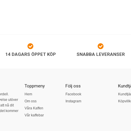
14 DAGARS ÖPPET KÖP
SNABBA LEVERANSER
Toppmeny
Följ oss
Kundtj
ordell.
Hem
Facebook
Kundtjä
else utöver
Om oss
Instagram
Köpvillk
tt nå dit
Våra Kaffen
r det kommer
Vår kaffebar