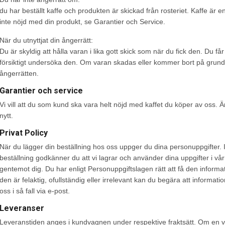
du har beställt kaffe och produkten är skickad från rosteriet. Kaffe är 
inte nöjd med din produkt, se Garantier och Service.
När du utnyttjat din ångerrätt:
Du är skyldig att hålla varan i lika gott skick som när du fick den. Du f
försiktigt undersöka den. Om varan skadas eller kommer bort på grund a
ångerrätten.
Garantier och service
Vi vill att du som kund ska vara helt nöjd med kaffet du köper av oss. Är
nytt.
Privat Policy
När du lägger din beställning hos oss uppger du dina personuppgifter.
beställning godkänner du att vi lagrar och använder dina uppgifter i vår v
gentemot dig. Du har enligt Personuppgiftslagen rätt att få den informa
den är felaktig, ofullständig eller irrelevant kan du begära att informati
oss i så fall via e-post.
Leveranser
Leveranstiden anges i kundvagnen under respektive fraktsätt. Om en va