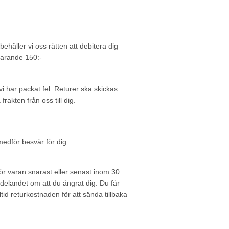
behåller vi oss rätten att debitera dig
rvarande 150:-
 har packat fel. Returer ska skickas
rakten från oss till dig.
 medför besvär för dig.
 för varan snarast eller senast inom 30
ddelandet om att du ångrat dig. Du får
ltid returkostnaden för att sända tillbaka