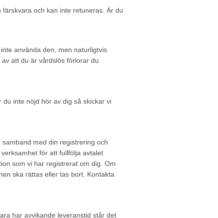
en färskvara och kan inte retuneras. Är du
år inte använda den, men naturligtvis
v att du är vårdslös förlorar du
 du inte nöjd hör av dig så skickar vi
 I samband med din registrering och
erksamhet för att fullfölja avtalet
tion som vi har registrerat om dig. Om
onen ska rättas eller tas bort. Kontakta
ra har avvikande leveranstid står det