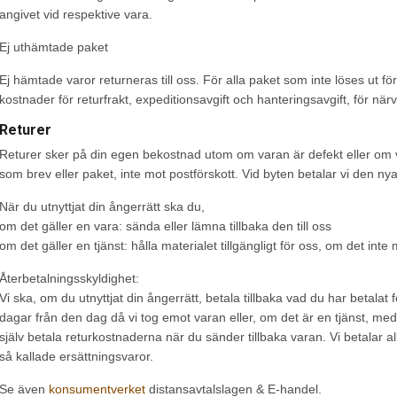
angivet vid respektive vara.
Ej uthämtade paket
Ej hämtade varor returneras till oss. För alla paket som inte löses ut för
kostnader för returfrakt, expeditionsavgift och hanteringsavgift, för nä
Returer
Returer sker på din egen bekostnad utom om varan är defekt eller om vi
som brev eller paket, inte mot postförskott. Vid byten betalar vi den nya f
När du utnyttjat din ångerrätt ska du,
om det gäller en vara: sända eller lämna tillbaka den till oss
om det gäller en tjänst: hålla materialet tillgängligt för oss, om det inte
Återbetalningsskyldighet:
Vi ska, om du utnyttjat din ångerrätt, betala tillbaka vad du har betalat
dagar från den dag då vi tog emot varan eller, om det är en tjänst, me
själv betala returkostnaderna när du sänder tillbaka varan. Vi betalar al
så kallade ersättningsvaror.
Se även
konsumentverket
distansavtalslagen & E-handel.