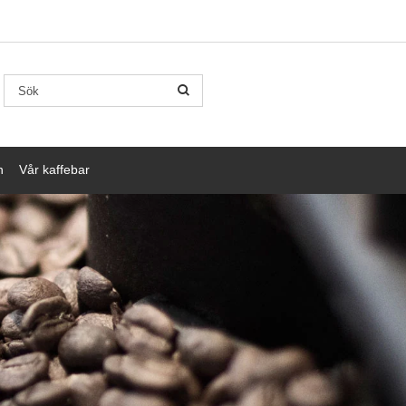
n
Vår kaffebar
FULL HANTERING
ialkaffe
, de allra bästa kaffebönorna vad gäller smak och sortering. Det vi
ot människorna och moder jord är en självklarhet.