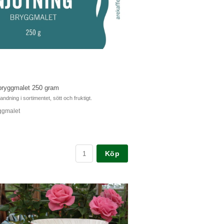
2 2 kopp
slinsfilter för 2 koppar.
Köp