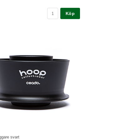
ggare svart
ren som ger alla möjlighet att brygga en fantastiskt
ygd kopp kaffe. Kan brygga som mest 20 gram
.
op
Köp