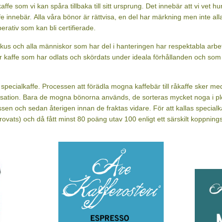
Prenumeration espresso.
Njutning
3 x 250 g hela kaffebönor under 3 månader. Ej juni.
Vår enda bl
Art nr. 14
Art nr. br
1 378 kr
114 kr
Köp
Köp