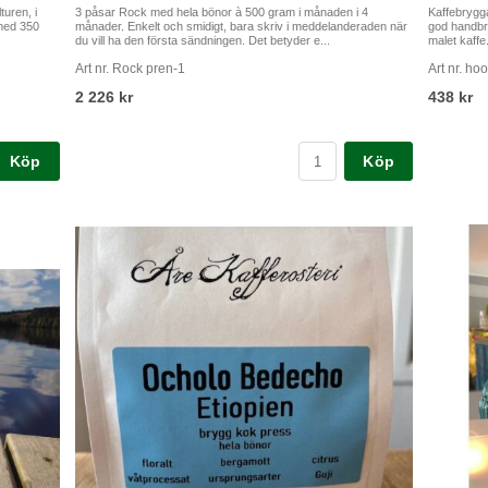
Ocholo Bedecha brygg
Kaffekanna
 Mengeche
Bryggrostat kaffe från Ocholo Bedecha, hans farm ligger i
Kaffekanna 
onen Halo
Gujidistriktet i Etiopien. Landskapet är väldigt kuperat, så
odlingen sträcker sig mellan 1800 och 2200 ...
Art nr. ocholo brygg
Art nr. 12
194 kr
150 kr
Köp
Köp