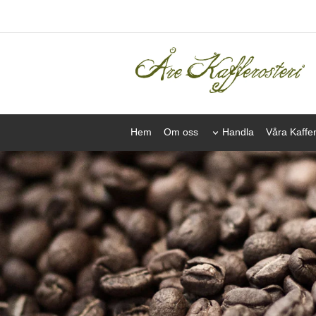
Hem
Om oss
Handla
Våra Kaffe
Åre Kafferosteri
Fraktfritt, inom Sverige, vid köp över 300 kr.
SMAK KUNSKAP PASSION ANSVARS
Åre Kafferosteri jobbar endast med
spec
kaffe medan ansvarfull hantering gentem