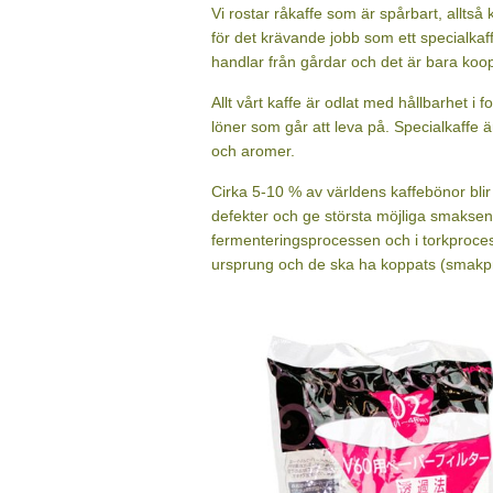
Pappersfilter 2-kopp Hario
Filter till Harios och Tiamos 2-koppsbryggare
Art nr. 56
95 kr