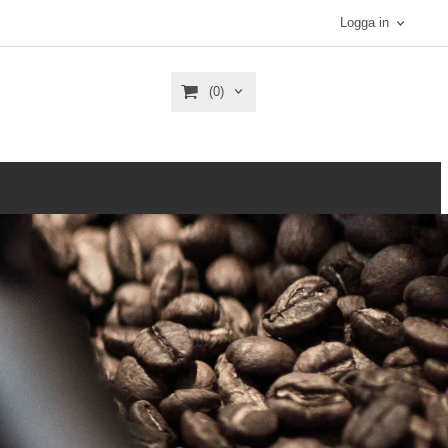
Logga in
(0)
ktigaste för oss är att rosta riktigt gott