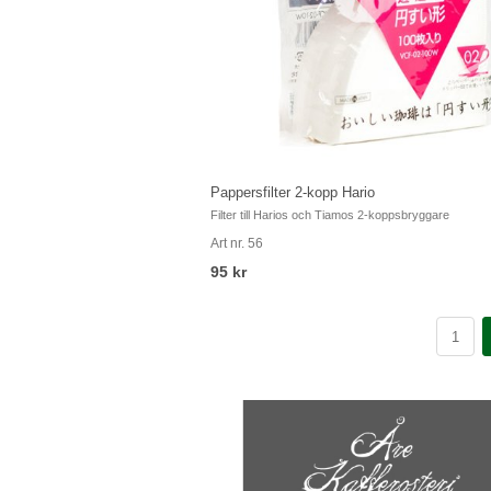
Rock 500 gr hela bönor
Vår enda blandning i sortimentet, sött och fruktigt. Pass
bryggsätt.
Art nr. 9
213 kr