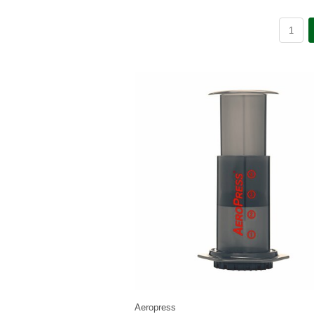
Aeropress
Kaffebryggaren för alla som rör på sig. Perfekt på fjäll
kajaken eller i ryggsäcken på skogsturen. Kommer 
filter, tratt och omrörare. Handdiskas...
Art nr. aerop
426 kr