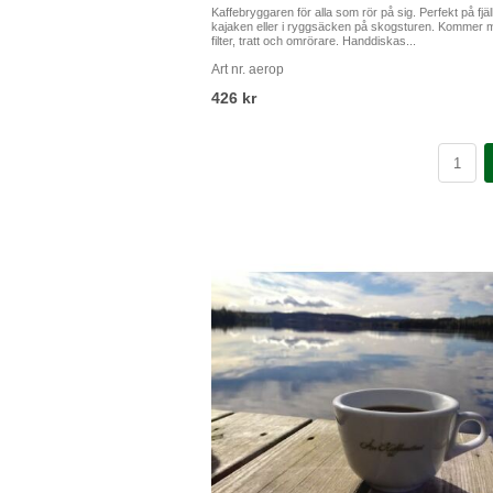
Halo Beriti brygg 250 gram
Brygggrostade hela bönor från etiopien och bonden
Derso, som har tagit hand om sitt kaffe på tvättstati
Beriti som ligger i Yirgacheffe-regionen...
Art nr. halo B-bryggkaffe
194 kr