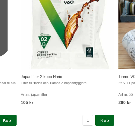
Njutning kok-pressmalet 250 gram
Rock hel
Vår enda blandning i sortimentet, sött och fruktigt.
Vår enda bla
bryggsätt.
Art nr. 2-kokpress
Art nr. 2