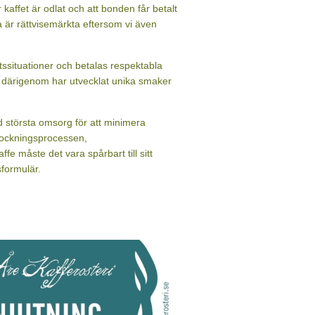
 bryggmalet 250 gram
andning i sortimentet, sött och fruktigt.
yggmalet
Köp