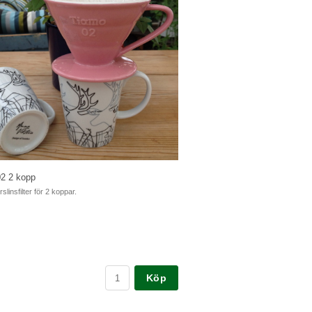
a bönor 250 gr
ndning, sött och fruktigt kaffe. Passar till alla