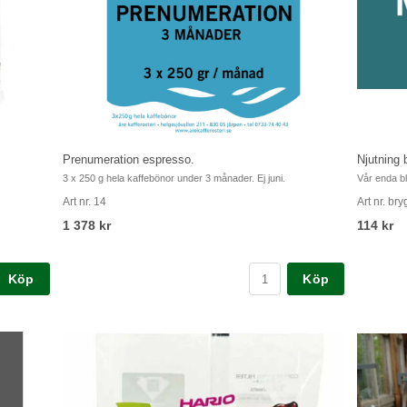
Japanfilter 2-kopp Hario
Tiamo V0
ar till alla
Filter till Harios och Tiamos 2-koppsbryggare
Ett VITT por
Art nr. japanfilter
Art nr. 55
105 kr
260 kr
Köp
Köp