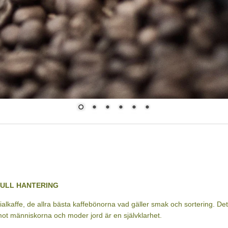
affe som vi kan spåra tillbaka till sitt ursprung. Det innebär att vi vet hu
e innebär. Alla våra bönor är rättvisa, en del har märkning men inte all
rativ som kan bli certifierade.
 fokus och alla människor som har del i hanteringen har respektabla arb
 är kaffe som har odlats och skördats under ideala förhållanden och so
 specialkaffe. Processen att förädla mogna kaffebär till råkaffe sker me
nsation. Bara de mogna bönorna används, de sorteras mycket noga i p
n och sedan återigen innan de fraktas vidare. För att kallas specialkaff
vats) och då fått minst 80 poäng utav 100 enligt ett särskilt koppning