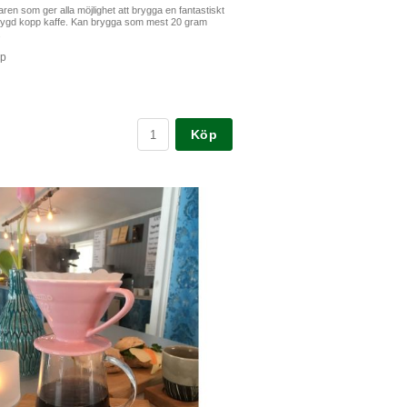
 i glas, 0,5 liter
i glas från tyska trendglas, volym ca 0,5 liter
0
Köp