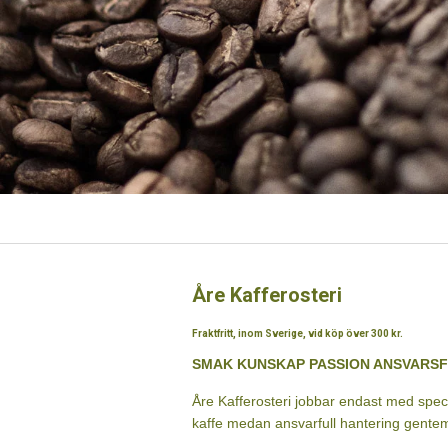
Vi rostar råkaffe som är spårbart, alltså k
för det krävande jobb som ett specialkaff
handlar från gårdar och det är bara koope
Allt vårt kaffe är odlat med hållbarhet i
löner som går att leva på. Specialkaffe
och aromer.
Cirka 5-10 % av världens kaffebönor blir
defekter och ge största möjliga smakse
fermenteringsprocessen och i torkprocesse
ursprung och de ska ha koppats (smakpro