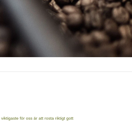
r kaffet är odlat och att bonden får betalt
a är rättvisemärkta eftersom vi även
etssituationer och betalas respektabla
m därigenom har utvecklat unika smaker
d största omsorg för att minimera
lockningsprocessen,
e måste det vara spårbart till sitt
sformulär.