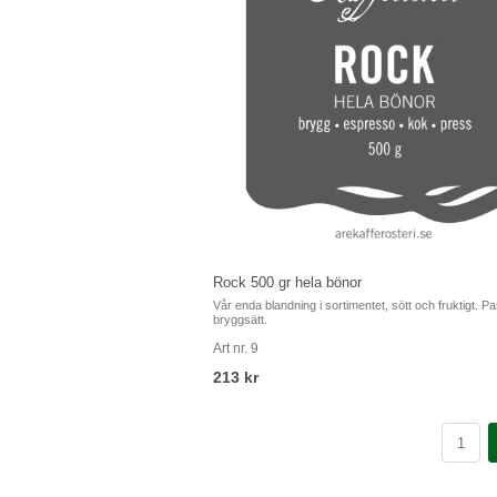
Prenumeration brygg / kok / press
3 x 250 g hela kaffebönor under 3 månader. Ej juni.
Art nr. 21