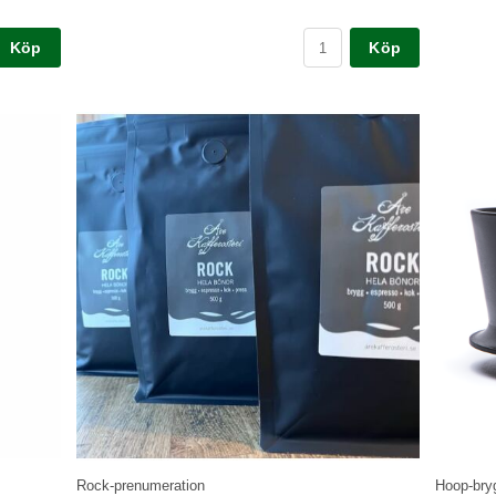
Rock-prenumeration
Hoop-bry
turen, i
3 påsar Rock med hela bönor à 500 gram i månaden i 4
Kaffebrygga
med 350
månader. Enkelt och smidigt, bara skriv i meddelanderaden när
god handbr
du vill ha den första sändningen. Det betyder e...
malet kaffe
Art nr. Rock pren-1
Art nr. ho
2 226 kr
438 kr
Köp
Köp