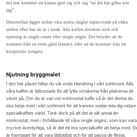
del inte kommer att känna igen sig och säg "nä det här gillar inte
jag".
Däremellan ligger sedan våra andra singlar utplacerade på olika
ställen efter hur de är i smak. Alla kaffen förutom rock och
njutning är single estate eller single origin. Det betyder att de
kommer från en enda gård (estate), eller att de kommer från ett
kooperativ (origin).
Njutning bryggmalet
I den här påsen hittar du vår enda blandning i vårt sortiment. Alla
våra kaffen är lättrostade för att lyfta smakerna från platserna de
växer på. Om du är van vid mörkrostat kaffe så är det denna du
ska börja med i vårt sortiment för att kanske sedan leta dig vidare 
specialkaffets värld. Tänk dock på att det är allt annat än
mörkrostat, men i förhållande till våra single origins, som kan vara
mycket äventyrliga, så är det ett bra specialkaffe att börja med. D
är framtaget för att vara lättjobbat och för att passa de flesta.