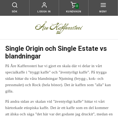
0
SÖK
LOGGA IN
KUNDVAGN
MENY
Single Origin och Single Estate vs
blandningar
På Åre Kafferosteri har vi gjort en skala där vi delar in vårt
specialkaffe i "tryggt kaffe" och "äventyrligt kaffe". På trygga
sidan hittar du våra blandningar Njutning (brygg-, kok- och
pressmalet) och Rock (hela bönor). Det är kaffen som "alla" kan
gilla.
På andra sidan av skalan vid "äventyrligt kaffe" hittar vi vårt
bärtorkade etiopiska kaffe. Det är ett kaffe som en del kommer
att älska och säga "det här var det godaste jag druckit", medan en