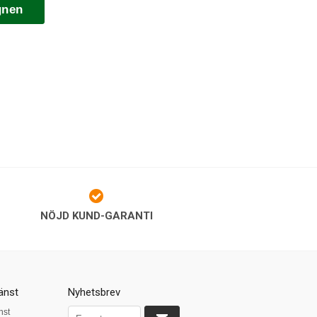
gnen
NÖJD KUND-GARANTI
änst
Nyhetsbrev
nst