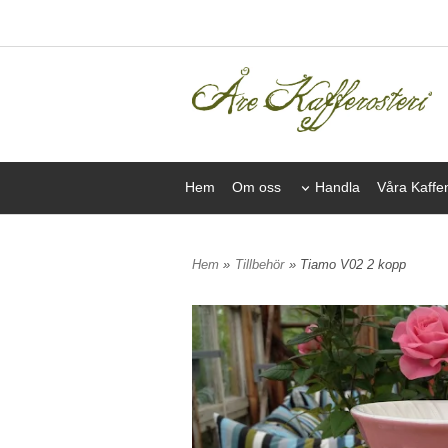
Hem
Om oss
Handla
Våra Kaffe
Hem
»
Tillbehör
» Tiamo V02 2 kopp