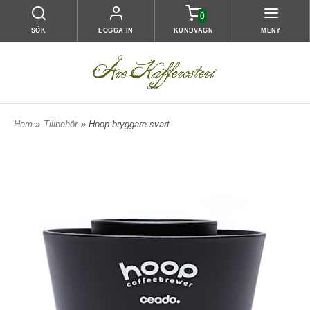
0
SÖK
LOGGA IN
KUNDVAGN
MENY
Hem
»
Tillbehör
» Hoop-bryggare svart