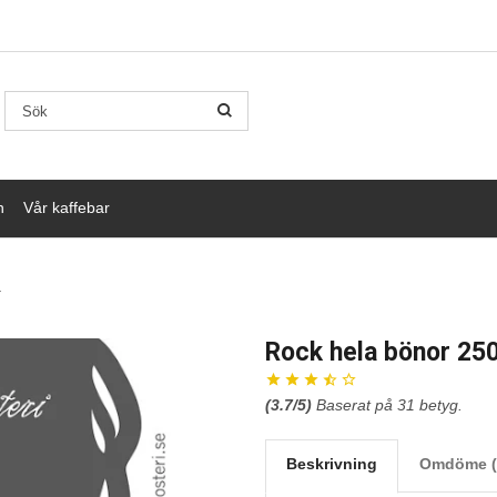
n
Vår kaffebar
Rock hela bönor 250
(
3.7
/5)
Baserat på
31
betyg.
Beskrivning
Omdöme (