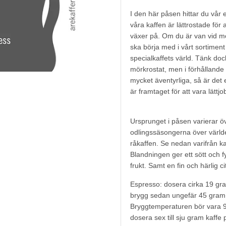
I den här påsen hittar du vår e
våra kaffen är lättrostade för 
växer på. Om du är van vid mö
ska börja med i vårt sortiment 
specialkaffets värld. Tänk dock
mörkrostat, men i förhållande t
mycket äventyrliga, så är det 
är framtaget för att vara lättjo
Ursprunget i påsen varierar öve
odlingssäsongerna över världen.
råkaffen. Se nedan varifrån ka
Blandningen ger ett sött och 
frukt. Samt en fin och härlig ci
Espresso: dosera cirka 19 gr
brygg sedan ungefär 45 gram
Bryggtemperaturen bör vara 92 
dosera sex till sju gram kaffe