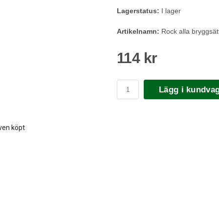
Lagerstatus:
I lager
Artikelnamn:
Rock alla bryggsät
114 kr
Lägg i kundva
ven köpt