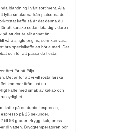
nda blandning i vårt sortiment. Alla
att lyfta smakerna från platserna de
rkrostat kaffe så är det denna du
för att kanske sedan leta dig vidare i
 på att det är allt annat än
ill våra single origins, som kan vara
ett bra specialkaffe att börja med. Det
bbat och för att passa de flesta.
r året för att följa
 Det är för att vi vill rosta färska
ffet kommer ifrån just nu.
fylligt kaffe med smak av kakao och
trussyrlighet.
am kaffe på en dubbel espresso,
 espresso på 25 sekunder.
till 96 grader. Brygg, kok, press:
 per dl vatten. Bryggtemperaturen bör