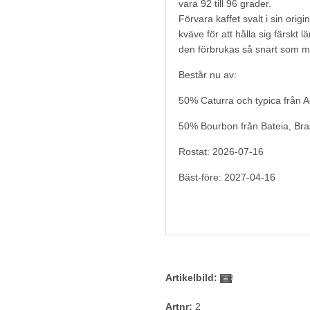
vara 92 till 96 grader.
Förvara kaffet svalt i sin orig
kväve för att hålla sig färskt 
den förbrukas så snart som mö
Består nu av:
50% Caturra och typica från 
50% Bourbon från Bateia, Bras
Rostat: 2026-07-16
Bäst-före: 2027-04-16
Artikelbild:
Artnr:
2