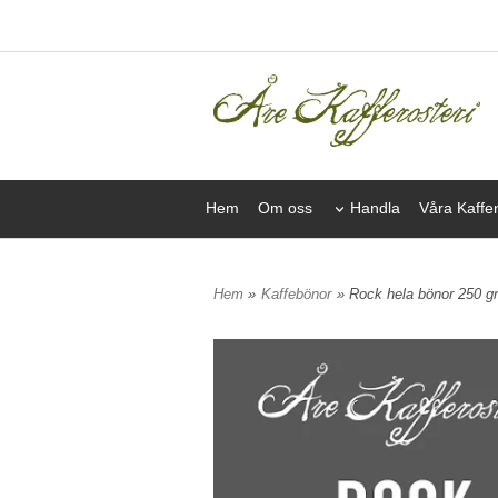
Hem
Om oss
Handla
Våra Kaffe
Hem
»
Kaffebönor
» Rock hela bönor 250 gr