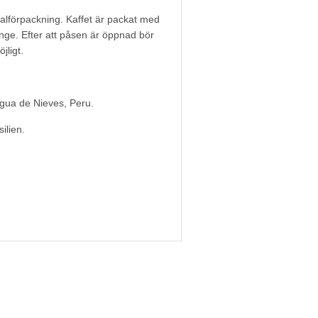
inalförpackning. Kaffet är packat med
länge. Efter att påsen är öppnad bör
jligt.
Agua de Nieves, Peru.
ilien.